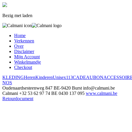
Bezig met laden
Home
Verkennen
Over
Disclaimer
Mijn Account
Winkelmandje
Checkout
KLEDING
Heren
Kinderen
Unisex
113
CADEAUBON
ACCESSOIR
NOS
Oudenaardsesteenweg 847
BE-9420 Burst
info@calmani.be
Calmani
+32 53 62 97 74
BE 0430 137 095
www.calmani.be
Retourdocument